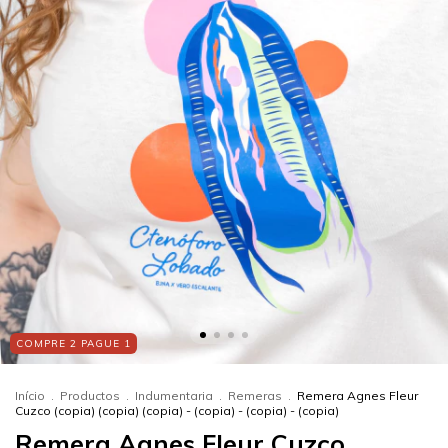
COMPRE 2 PAGUE 1
Início
.
Productos
.
Indumentaria
.
Remeras
.
Remera Agnes Fleur
Cuzco (copia) (copia) (copia) - (copia) - (copia) - (copia)
Remera Agnes Fleur Cuzco