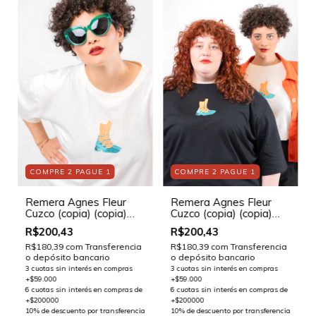
COMPRE 2 PAGUE 1
COMPRE 2 PAGUE 1
Remera Agnes Fleur
Remera Agnes Fleur
Cuzco (copia) (copia)
Cuzco (copia) (copia)
(copia) - (copia) - (copia)
(copia) - (copia) - (copia)
R$200,43
R$200,43
- (copia)
- (copia)
R$180,39
com
Transferencia
R$180,39
com
Transferencia
o depósito bancario
o depósito bancario