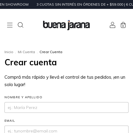
O EN SHOWROOM
3 CUOTAS SIN INTERÉS EN ÓRDENES DE + $59.000 | 6 C
0
Inicio
.
Mi Cuenta
.
Crear Cuenta
Crear cuenta
Comprá más rápido y llevá el control de tus pedidos, ¡en un
solo lugar!
NOMBRE Y APELLIDO
EMAIL