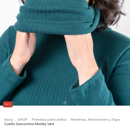
2X1
Inicio
.
SHOP
.
Prendas para arriba
.
Remeras, Remerones y Tops
.
Cuello Giacomina Morley Vert