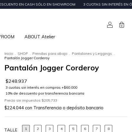
 EN CASH SÓLO EN SHOWROOM
3 CUOTAS SIN INTERÉS EN ÓRDENES DE +
0
WROOM
ABOUT Atelier
Inicio
.
SHOP
.
Prendas para abajo
.
Pantalones y Leggings
.
Pantalón Jogger Corderoy
Pantalón Jogger Corderoy
$248.937
Precio sin impuestos
$205.733
$224.044
con
Transferencia o depósito bancario
1
2
3
4
5
6
7
8
TALLE