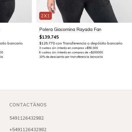
2X1
t
Polera Giacomina Rayada Fan
$139.745
sito bancario
$125.770
con
Transferencia o depósito bancario
CONTACTÁNOS
5491126432982
+5491126432982