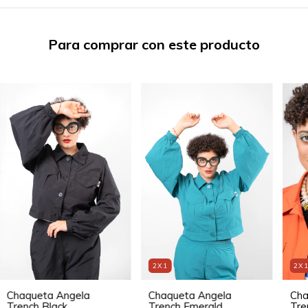
Para comprar con este producto
2X1
2X
Chaqueta Angela
Chaqueta Angela
Cha
Trench Black
Trench Emerald
Tre