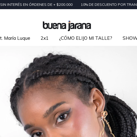
N ÓRDENES DE + $200.000
10% DE DESCUENTO POR TRANSFERENCIA | 
t. María Luque
2x1
¿CÓMO ELIJO MI TALLE?
SHO