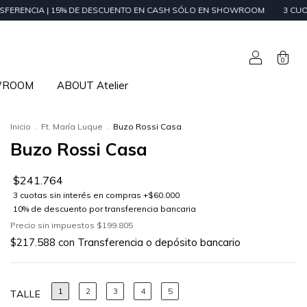
15% DE DESCUENTO EN CASH SÓLO EN SHOWROOM
3 CUOTAS SIN INTERÉ
0
WROOM
ABOUT Atelier
Inicio
.
Ft. María Luque
.
Buzo Rossi Casa
Buzo Rossi Casa
$241.764
Precio sin impuestos
$199.805
$217.588
con
Transferencia o depósito bancario
1
2
3
4
5
TALLE