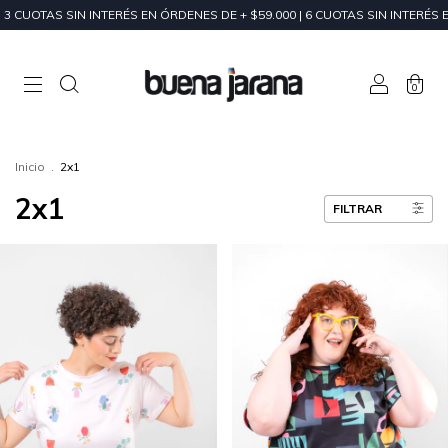
EN ÓRDENES DE + $59.000 | 6 CUOTAS SIN INTERÉS EN ÓRDENES DE + $200.
0
Inicio
.
2x1
2x1
FILTRAR