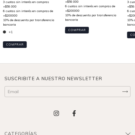
COMPRAR
+1
C
COMPRAR
SUSCRIBITE A NUESTRO NEWSLETTER
CATEGORÍAS