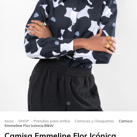
Inicio
.
SHOP
.
Prendas para arriba
.
Camisas y Chaquetas
.
Camisa
Emmeline Flor Icónica B&W
Camisa Emmeline Flor Icónica