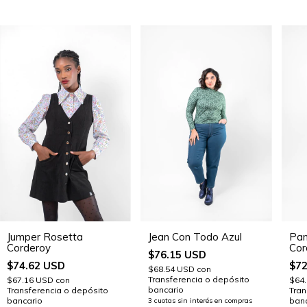
Pan
Jumper Rosetta
Jean Con Todo Azul
Cor
Corderoy
$76.15 USD
$72
$74.62 USD
$68.54 USD
con
Transferencia o depósito
$64
$67.16 USD
con
bancario
Tran
Transferencia o depósito
banc
bancario