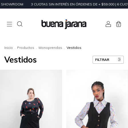
ROOM
3 CUOTAS SIN INTERÉS EN ÓRDENES DE + $59.000 | 6 CUOTAS SIN I
0
Inicio
.
Productos
.
Monoprendas
.
Vestidos
Vestidos
FILTRAR