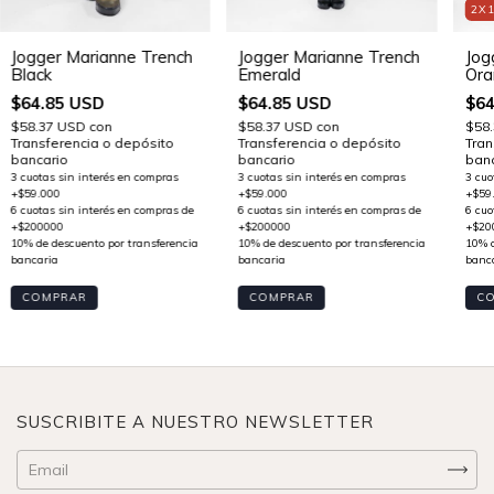
2X
Jog
Jogger Marianne Trench
Jogger Marianne Trench
Ora
Black
Emerald
$64
$64.85 USD
$64.85 USD
$58
$58.37 USD
con
$58.37 USD
con
Tran
Transferencia o depósito
Transferencia o depósito
banc
bancario
bancario
C
COMPRAR
COMPRAR
SUSCRIBITE A NUESTRO NEWSLETTER