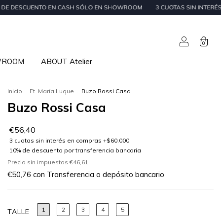
TO EN CASH SÓLO EN SHOWROOM
3 CUOTAS SIN INTERÉS EN ÓRDENES DE
0
WROOM
ABOUT Atelier
Inicio
.
Ft. María Luque
.
Buzo Rossi Casa
Buzo Rossi Casa
€56,40
Precio sin impuestos
€46,61
€50,76
con
Transferencia o depósito bancario
1
2
3
4
5
TALLE