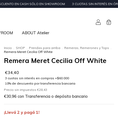
 SÓLO EN SHOWROOM
3 CUOTAS SIN INTERÉS EN ÓRDENES DE + $59.000 
0
WROOM
ABOUT Atelier
Inicio
.
SHOP
.
Prendas para arriba
.
Remeras, Remerones y Tops
.
Remera Meret Cecilia Off White
Remera Meret Cecilia Off White
€34,40
Precio sin impuestos
€28,43
€30,96
con
Transferencia o depósito bancario
¡Llevá 2 y pagá 1!