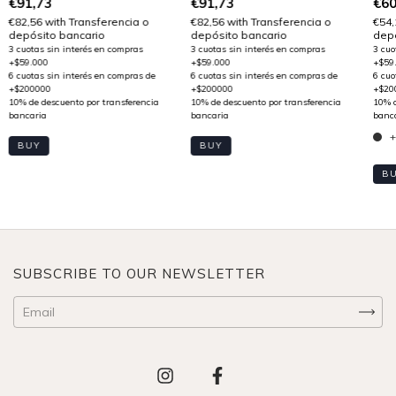
€91,73
€91,73
€60
€82,56
with
Transferencia o
€82,56
with
Transferencia o
€54
depósito bancario
depósito bancario
depó
+
BUY
BUY
B
SUBSCRIBE TO OUR NEWSLETTER