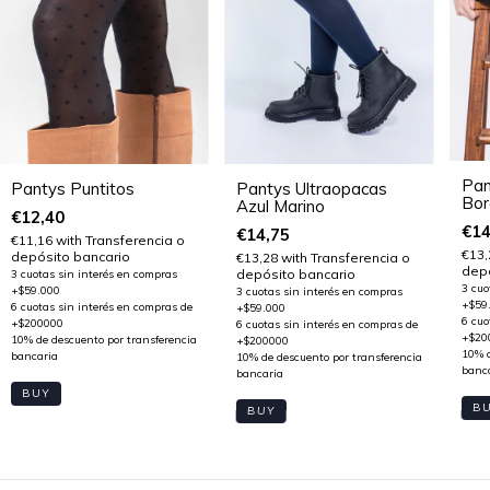
Pan
Pantys Ultraopacas
Pantys Puntitos
Bor
Azul Marino
€12,40
€14
€14,75
€11,16
with
Transferencia o
€13
depósito bancario
€13,28
with
Transferencia o
depó
depósito bancario
BUY
B
BUY