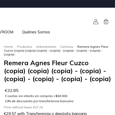
0
WROOM
Quiénes Somos
Home
.
Productos
.
Indumentaria
.
Camisas
.
Remera Agnes Fleur
Cuzco (copia) (copia) (copia) - (copia) - (copia) - (copia) - (copia) -
(copia)
Remera Agnes Fleur Cuzco
(copia) (copia) (copia) - (copia) -
(copia) - (copia) - (copia) - (copia)
€32,85
Price without taxes
€27,15
€29,57
with
Transferencia o depósito bancario