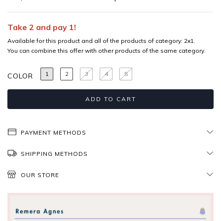
Take 2 and pay 1!
Available for this product and all of the products of category: 2x1.
You can combine this offer with other products of the same category.
1
2
3
4
5
COLOR
PAYMENT METHODS
SHIPPING METHODS
OUR STORE