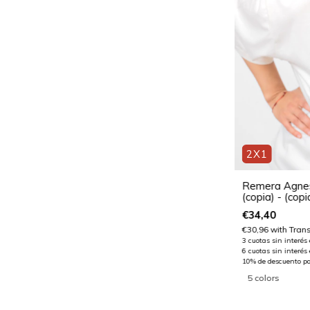
2X1
Remera Agnes 
(copia) - (copi
€34,40
€30,96
with
Tran
5 colors