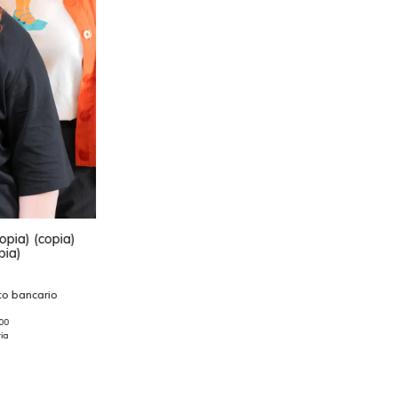
pia) (copia)
pia)
to bancario