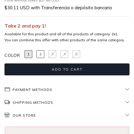
Price without taxes
$27.65 USD
$30.11 USD
with
Transferencia o depósito bancario
Take 2 and pay 1!
Available for this product and all of the products of category: 2x1.
You can combine this offer with other products of the same category.
1
2
3
4
5
COLOR
PAYMENT METHODS
SHIPPING METHODS
OUR STORE