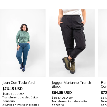
Pan
Jogger Marianne Trench
Jean Con Todo Azul
Cor
Black
$76.15 USD
$72
$64.85 USD
$68.54 USD
con
Transferencia o depósito
$64
$58.37 USD
con
bancario
Tran
Transferencia o depósito
banc
bancario