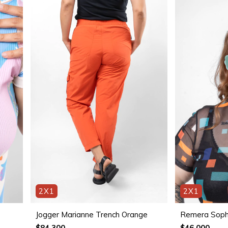
2X1
2X1
Jogger Marianne Trench Orange
Remera Sophi
$84.300
$46.000