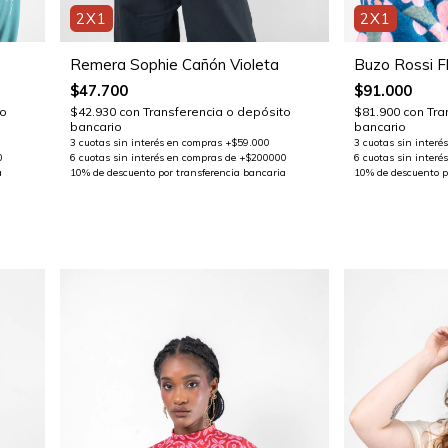
2X1
2X1
Remera Sophie Cañón Violeta
Buzo Rossi Fl
$47.700
$91.000
to
$42.930
con
Transferencia o depósito
$81.900
con
Tra
bancario
bancario