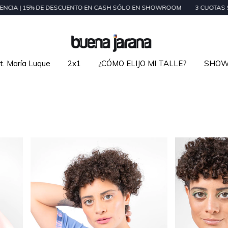
CUENTO EN CASH SÓLO EN SHOWROOM
3 CUOTAS SIN INTERÉS EN ÓRDENE
t. María Luque
2x1
¿CÓMO ELIJO MI TALLE?
SHO