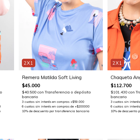
2X1
2X1
Remera Matilda Soft Living
Chaqueta Ang
$45.000
$112.700
to
$40.500
con
Transferencia o depósito
$101.430
con
Tr
bancario
bancario