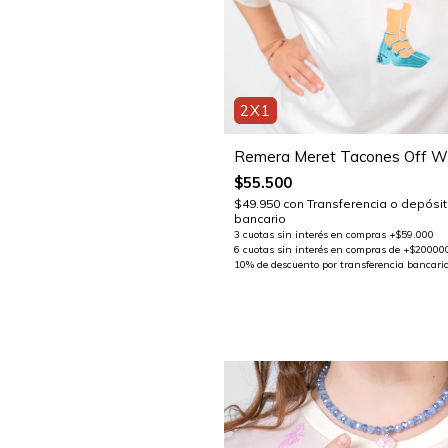
2X1
Remera Meret Tacones Off W
$55.500
$49.950
con
Transferencia o depósi
bancario