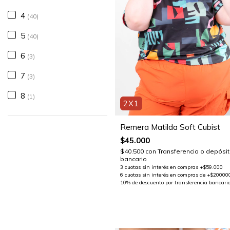
4
(40)
5
(40)
6
(3)
7
(3)
8
(1)
2X1
Remera Matilda Soft Cubist
$45.000
$40.500
con
Transferencia o depósi
bancario