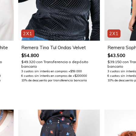
2X1
2X1
hite
Remera Tina Tul Ondas Velvet
Remera Soph
$54.800
$43.500
to
$49.320
con
Transferencia o depósito
$39.150
con
Tra
bancario
bancario