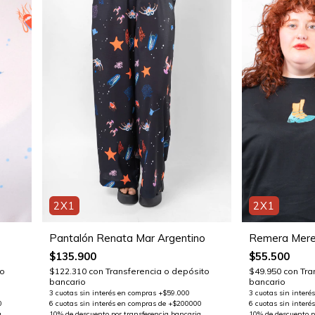
2X1
2X1
Remera Mere
Pantalón Renata Mar Argentino
$55.500
$135.900
$49.950
con
Tra
to
$122.310
con
Transferencia o depósito
bancario
bancario