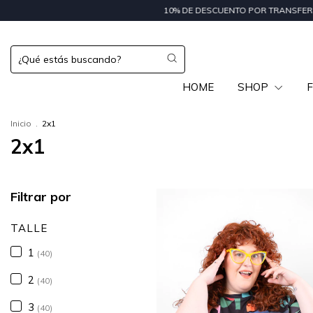
10% DE DESCUENTO POR TRANSFERENCIA | 15% DE DES
HOME
SHOP
F
Inicio
.
2x1
2x1
Filtrar por
TALLE
1
(40)
2
(40)
3
(40)