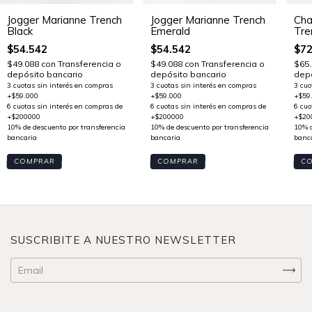
Jogger Marianne Trench
Jogger Marianne Trench
Cha
Black
Emerald
Tre
$54.542
$54.542
$72
$49.088
con
Transferencia o
$49.088
con
Transferencia o
$65
depósito bancario
depósito bancario
depó
COMPRAR
COMPRAR
C
SUSCRIBITE A NUESTRO NEWSLETTER