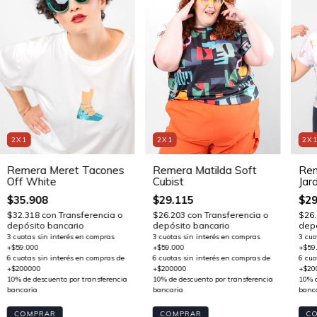
2X1
2X1
2X
Remera Meret Tacones
Remera Matilda Soft
Rem
Off White
Cubist
Jard
$35.908
$29.115
$29
$32.318
con
Transferencia o
$26.203
con
Transferencia o
$26
depósito bancario
depósito bancario
depó
COMPRAR
COMPRAR
C