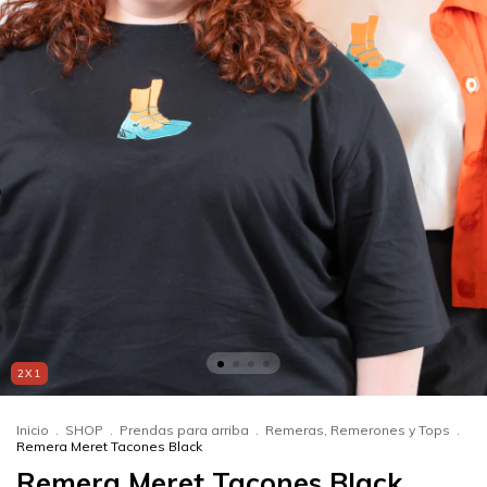
2X1
Inicio
.
SHOP
.
Prendas para arriba
.
Remeras, Remerones y Tops
.
Remera Meret Tacones Black
Remera Meret Tacones Black