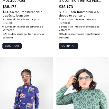
Mosaico Azul
Giacomina Térmica Flor
Icónica B&W
$38.173
$38.173
$34.356
con
Transferencia o
$34.356
con
Transferencia o
depósito bancario
depósito bancario
COMPRAR
COMPRAR