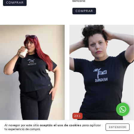
COMPRAR
COMPRAR
2X1
Al navegar por este sitio
aceptás el uso de cookies
para agilizar
ENTENDIDO
Remera Sophie Abc
Remera Sophie Abc
tu experiencia de compra.
Bandera Black
Matecito Black