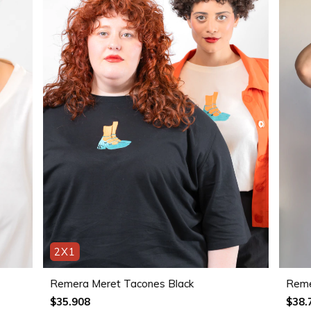
2X1
Remera Meret Tacones Black
Reme
$35.908
$38.