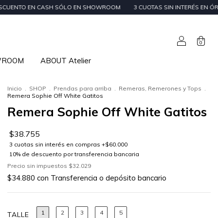
H SÓLO EN SHOWROOM
3 CUOTAS SIN INTERÉS EN ÓRDENES DE + $59.000
0
WROOM
ABOUT Atelier
Inicio
.
SHOP
.
Prendas para arriba
.
Remeras, Remerones y Tops
.
Remera Sophie Off White Gatitos
Remera Sophie Off White Gatitos
$38.755
Precio sin impuestos
$32.029
$34.880
con
Transferencia o depósito bancario
1
2
3
4
5
TALLE