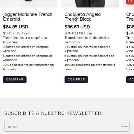
2X
Jogger Marianne Trench
Chaqueta Angela
Cha
Emerald
Trench Black
Tre
$64.85 USD
$86.69 USD
$86
$58.37 USD
con
$78.02 USD
con
$78
Transferencia o depósito
Transferencia o depósito
Tran
bancario
bancario
banc
COMPRAR
COMPRAR
C
SUSCRIBITE A NUESTRO NEWSLETTER