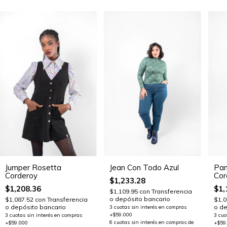
Pan
Jumper Rosetta
Jean Con Todo Azul
Cor
Corderoy
$1,233.28
$1,
$1,208.36
$1,109.95
con
Transferencia
o depósito bancario
$1,0
$1,087.52
con
Transferencia
o de
o depósito bancario