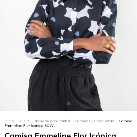
Inicio
.
SHOP
.
Prendas para arriba
.
Camisas y Chaquetas
.
Camisa
Emmeline Flor Icónica B&W
Camisa Emmeline Flor Icónica