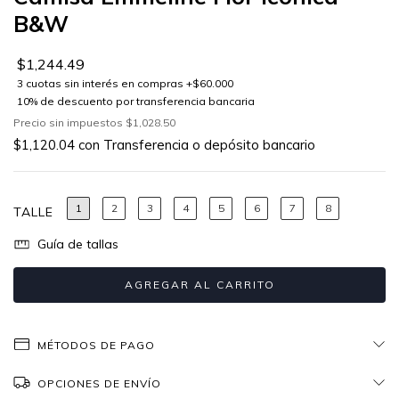
B&W
$1,244.49
Precio sin impuestos
$1,028.50
$1,120.04
con
Transferencia o depósito bancario
1
2
3
4
5
6
7
8
TALLE
Guía de tallas
MÉTODOS DE PAGO
OPCIONES DE ENVÍO