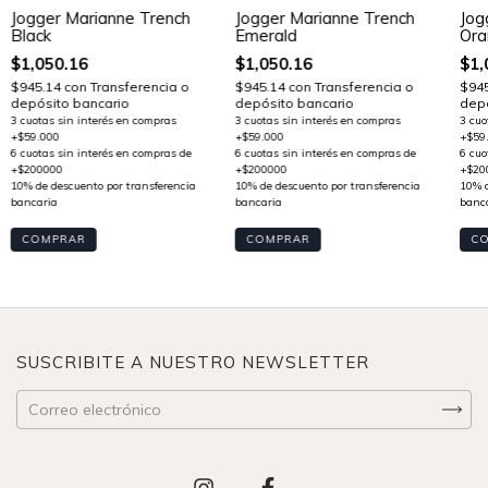
Jog
Jogger Marianne Trench
Jogger Marianne Trench
Ora
Black
Emerald
$1,
$1,050.16
$1,050.16
$94
$945.14
con
Transferencia o
$945.14
con
Transferencia o
depó
depósito bancario
depósito bancario
C
COMPRAR
COMPRAR
SUSCRIBITE A NUESTRO NEWSLETTER