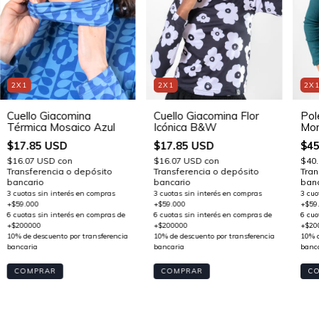
2X1
2X1
2X
Cuello Giacomina
Cuello Giacomina Flor
Pol
Térmica Mosaico Azul
Icónica B&W
Mor
$17.85 USD
$17.85 USD
$45
$16.07 USD
con
$16.07 USD
con
$40
Transferencia o depósito
Transferencia o depósito
Tran
bancario
bancario
banc
C