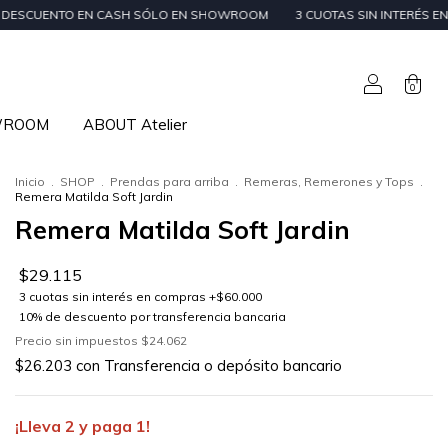
 CASH SÓLO EN SHOWROOM
3 CUOTAS SIN INTERÉS EN ÓRDENES DE + $59
0
WROOM
ABOUT Atelier
Inicio
.
SHOP
.
Prendas para arriba
.
Remeras, Remerones y Tops
.
Remera Matilda Soft Jardin
Remera Matilda Soft Jardin
$29.115
Precio sin impuestos
$24.062
$26.203
con
Transferencia o depósito bancario
¡Lleva 2 y paga 1!