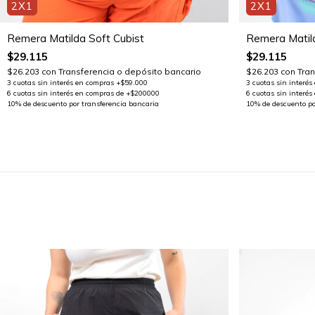
2X1
2X1
Remera Matilda Soft Cubist
Remera Matild
$29.115
$29.115
$26.203
con
Transferencia o depósito bancario
$26.203
con
Tran