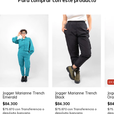
Para comprar con este producto
2X
Jog
Jogger Marianne Trench
Jogger Marianne Trench
Ora
Emerald
Black
$84
$84.300
$84.300
$75
$75.870
con
Transferencia o
$75.870
con
Transferencia o
depó
depósito bancario
depósito bancario