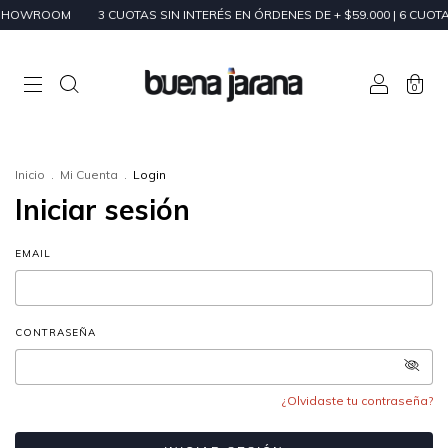
 SHOWROOM
3 CUOTAS SIN INTERÉS EN ÓRDENES DE + $59.000 | 6 CUOTA
0
Inicio
.
Mi Cuenta
.
Login
Iniciar sesión
EMAIL
CONTRASEÑA
¿Olvidaste tu contraseña?