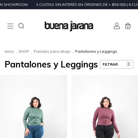
WROOM
3 CUOTAS SIN INTERÉS EN ÓRDENES DE + $59.000 | 6 CUOTAS SIN
0
Inicio
.
SHOP
.
Prendas para abajo
.
Pantalones y Leggings
Pantalones y Leggings
FILTRAR