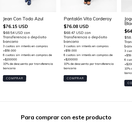
Jog
Jean Con Todo Azul
Pantalón Vita Corderoy
Bla
$76.15 USD
$76.08 USD
$64
$68.54 USD
con
$68.47 USD
con
Transferencia o depósito
Transferencia o depósito
$58
bancario
bancario
Tran
banc
COMPRAR
COMPRAR
C
Para comprar con este producto