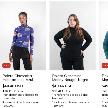
2X1
2X
Polera Giacomina
Polera Giacomina
Pol
Habitaciones Azul
Morley Nougat Negro
Mor
$40.46 USD
$40.46 USD
$45
$36.41 USD
con
$36.41 USD
con
$40
Transferencia o depósito
Transferencia o depósito
Tran
bancario
bancario
banc