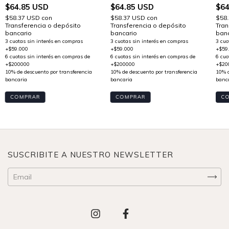
$64
$64.85 USD
$64.85 USD
$58
$58.37 USD
con
$58.37 USD
con
Tran
Transferencia o depósito
Transferencia o depósito
banc
bancario
bancario
C
COMPRAR
COMPRAR
SUSCRIBITE A NUESTRO NEWSLETTER