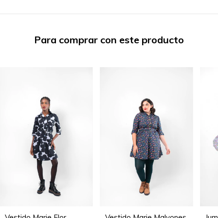
Para comprar con este producto
Vestido Marie Flor
Vestido Marie Malvones
Jum