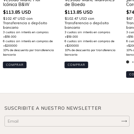
Icónica B&W
de Boedo
Cor
$113.85 USD
$113.85 USD
$74
$102.47 USD
con
$102.47 USD
con
$67
Transferencia o depósito
Transferencia o depósito
Tran
bancario
bancario
banc
+
COMPRAR
COMPRAR
C
SUSCRIBITE A NUESTRO NEWSLETTER