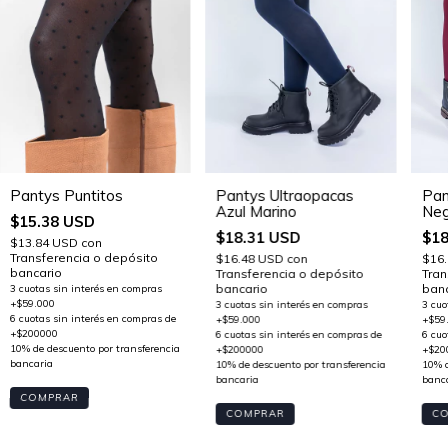
Pantys Ultraopacas
Pantys Puntitos
Pan
Azul Marino
Neg
$15.38 USD
$18.31 USD
$18
$13.84 USD
con
Transferencia o depósito
$16.48 USD
con
$16
bancario
Transferencia o depósito
Tran
bancario
banc
COMPRAR
COMPRAR
C