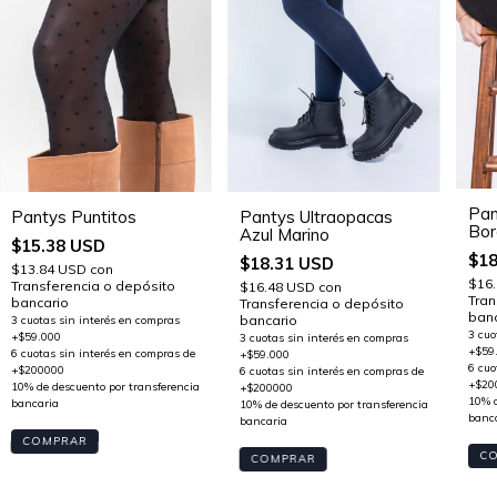
Pan
Pantys Ultraopacas
Pantys Puntitos
Bor
Azul Marino
$15.38 USD
$18
$18.31 USD
$13.84 USD
con
$16
Transferencia o depósito
$16.48 USD
con
Tran
bancario
Transferencia o depósito
banc
bancario
COMPRAR
C
COMPRAR