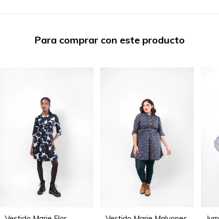
Para comprar con este producto
Vestido Marie Flor
Vestido Marie Malvones
Jum