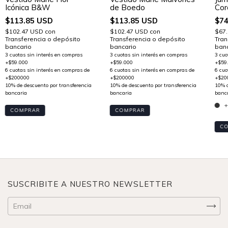
Icónica B&W
de Boedo
Cor
$113.85 USD
$113.85 USD
$74
$102.47 USD
con
$102.47 USD
con
$67
Transferencia o depósito
Transferencia o depósito
Tran
bancario
bancario
banc
+
COMPRAR
COMPRAR
C
SUSCRIBITE A NUESTRO NEWSLETTER