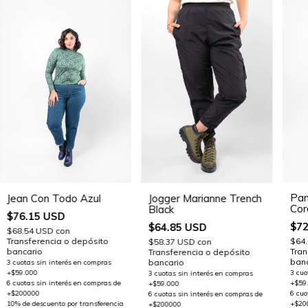
Pan
Jogger Marianne Trench
Jean Con Todo Azul
Cor
Black
$76.15 USD
$72
$64.85 USD
$68.54 USD
con
Transferencia o depósito
$64
$58.37 USD
con
bancario
Tran
Transferencia o depósito
banc
bancario