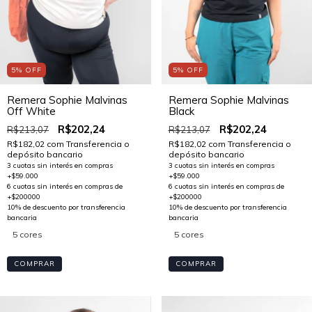
5
%
OFF
5
%
OFF
Remera Sophie Malvinas
Remera Sophie Malvinas
Off White
Black
R$202,24
R$202,24
R$213,07
R$213,07
R$182,02
com
Transferencia o
R$182,02
com
Transferencia o
depósito bancario
depósito bancario
5 cores
5 cores
COMPRAR
COMPRAR