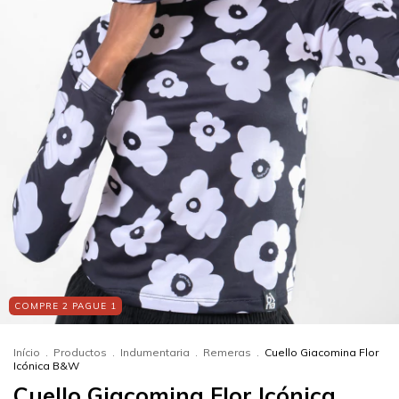
COMPRE 2 PAGUE 1
Início
.
Productos
.
Indumentaria
.
Remeras
.
Cuello Giacomina Flor
Icónica B&W
Cuello Giacomina Flor Icónica