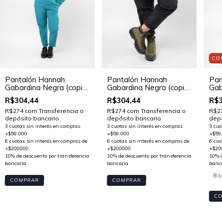
CO
Pan
Pantalón Hannah
Pantalón Hannah
Gab
Gabardina Negra (copia)
Gabardina Negra (copia)
(cop
(copia) (copia) (copia)
(copia) (copia) (copia)
R$3
R$304,44
R$304,44
(cop
(copia) (copia) (copia)
(copia) (copia) (copia)
(cop
(copia) (copia) (copia)
(copia) (copia) (copia)
R$2
R$274
com
Transferencia o
R$274
com
Transferencia o
(cop
depó
(copia) (copia) (copia)
depósito bancario
(copia) (copia) (copia)
depósito bancario
(copia) (copia)
(copia)
8 c
COMPRAR
COMPRAR
C