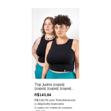
Top Juana (copia)
(copia) (copia) (copia)
(copia) (copia) (copia)
R$140,84
(copia) (copia) (copia)
(copia) (copia) - (copia)
R$126,76
com
Transferencia
o depósito bancario