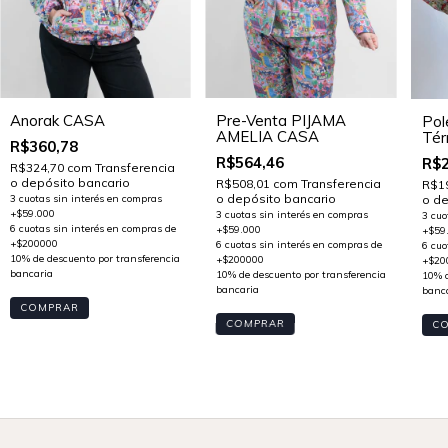
Anorak CASA
Pre-Venta PIJAMA
Pol
AMELIA CASA
Tér
R$360,78
R$564,46
R$2
R$324,70
com
Transferencia
o depósito bancario
R$508,01
com
Transferencia
R$1
o depósito bancario
o de
COMPRAR
COMPRAR
C