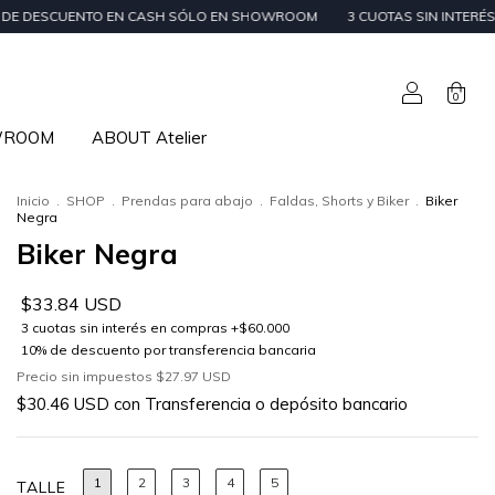
UENTO EN CASH SÓLO EN SHOWROOM
3 CUOTAS SIN INTERÉS EN ÓRDENES
0
WROOM
ABOUT Atelier
Inicio
.
SHOP
.
Prendas para abajo
.
Faldas, Shorts y Biker
.
Biker
Negra
Biker Negra
$33.84 USD
Precio sin impuestos
$27.97 USD
$30.46 USD
con
Transferencia o depósito bancario
1
2
3
4
5
TALLE