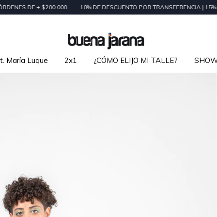
 + $200.000
10% DE DESCUENTO POR TRANSFERENCIA | 15% DE DESC
t. María Luque
2x1
¿CÓMO ELIJO MI TALLE?
SHO