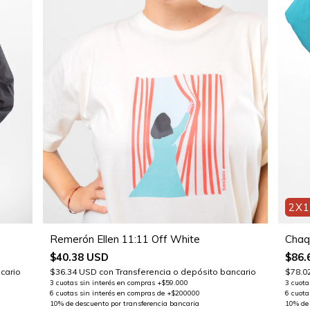
2X
Remerón Ellen 11:11 Off White
Chaq
$40.38 USD
$86.
cario
$36.34 USD
con
Transferencia o depósito bancario
$78.0